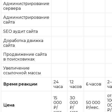
Администрирование
сервера
Администрирование
сайта
SEO аудит сайта
Доработка движка
сайта
Продвижение сайта
в поисковиках
Увеличение
ссылочной массы
24
12
2
Время реакции
6 часов
часа
часов
ча
от
15
30
1
000
000
50 000
Цена
0
₽/
₽/
₽/мес.
₽/