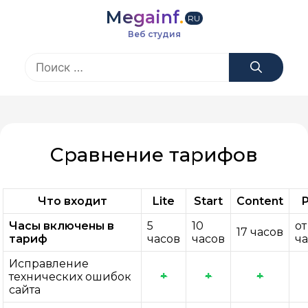
Перейти
Megainf
.
к
RU
содержимому
Веб студия
Поиск:
Сравнение тарифов
Что входит
Lite
Start
Content
Часы включены в
5
10
от
17 часов
тариф
часов
часов
ч
Исправление
+
+
+
технических ошибок
сайта