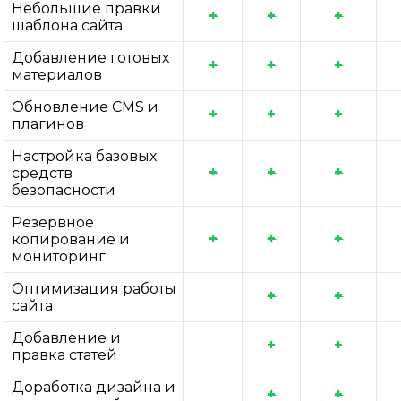
Небольшие правки
+
+
+
шаблона сайта
Добавление готовых
+
+
+
материалов
Обновление CMS и
+
+
+
плагинов
Настройка базовых
+
+
+
средств
безопасности
Резервное
+
+
+
копирование и
мониторинг
Оптимизация работы
+
+
сайта
Добавление и
+
+
правка статей
Доработка дизайна и
+
+