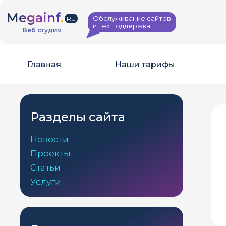
Перейти
к
Megainf
.
Обслуживание сайтов
RU
содержимому
и тех поддержка
Веб студия
Главная
Наши тарифы
Разделы сайта
Новости
Проекты
Статьи
Услуги