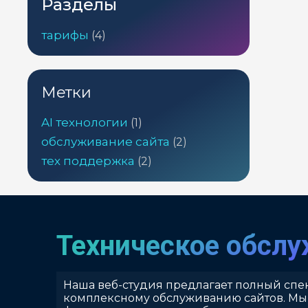
Разделы
4
тарифы
4
товара
Метки
AI технологии
(1)
обслуживание сайта
(2)
тех поддержка
(2)
Техническое обсл
Наша веб-студия предлагает полный спек
комплексному обслуживанию сайтов. Мы