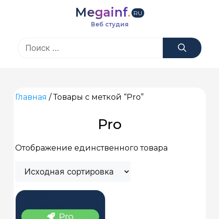
Перейти
Megainf
.
к
RU
содержимому
Веб студия
Поиск:
Главная
/ Товары с меткой “Pro”
Pro
Отображение единственного товара